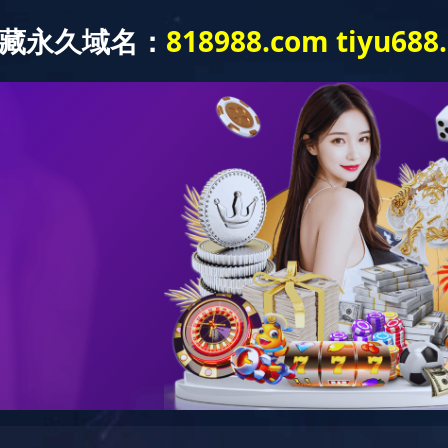
案例
资讯中心
关于博骏
联系我们