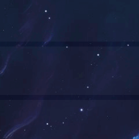
业固化炉
料行业固化炉
带防坠器复材