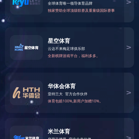

变压器行业固化炉

复合材料行业固化炉

电机行业固化炉

摩擦材料行业固化炉

电力行业固化炉

树脂砂轮行业固化炉

高温炉

隧道炉

电子元器件烘箱