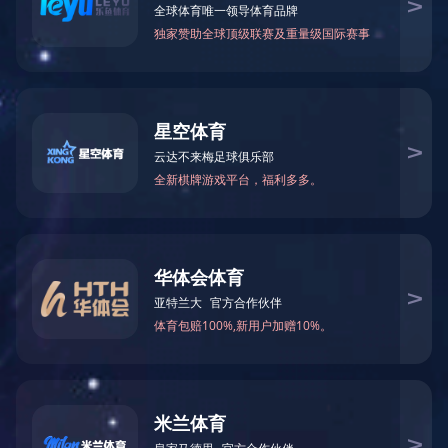

变压器行业固化炉

复合材料行业固化炉

电机行业固化炉

摩擦材料行业固化炉

电力行业固化炉

树脂砂轮行业固化炉

高温炉

隧道炉

电子元器件烘箱