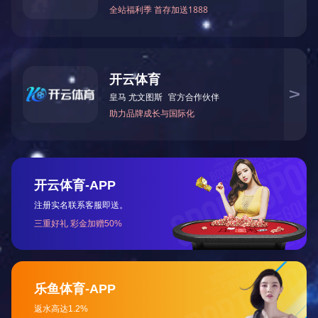
大型老化烘房
带观察窗高温烘箱
料粘结烘干身产线
汽车橡胶二次硫化烘房