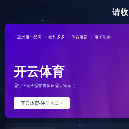
乐鱼在线注册
乐鱼在线注册-乐鱼（中国）
产品中心
成功