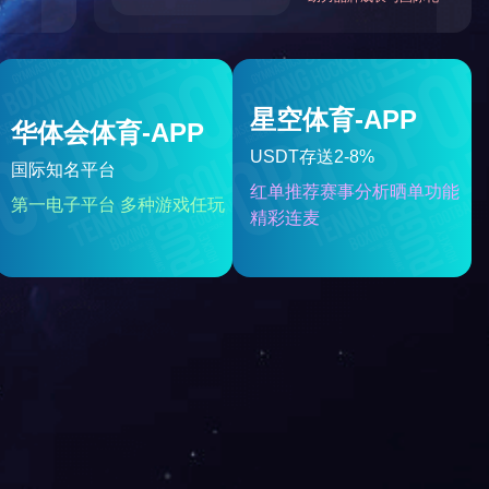
厂房设备
厂房设备