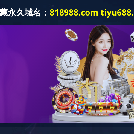
案例
资讯中心
关于博骏
联系我们