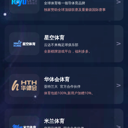
厂房设备
󰀁
服务承诺
󰀁
荣誉资质
󰀁
公司简介
乐鱼在线注册-乐鱼（中国） 是一家专业从事全自动烘
箱、烘道、各种非标定制加热设备的设计、制造、服务
于一体的专业化、生产型企业。公司产品将主要应用于
电机、变压器、磨具磨料、复合材料、航空航天、船舶
工业等各种行业。
公司以技术先进、质量过硬、服务完善为根本，将
致力于自动化烘干设备整体解决方案，努力成为智能制
造浪潮中烘箱智造领域的领先者。公司负责人曾与北京
航天四院、北自所、长沙八院、郑州六院、杭州二院、
天津中船重工707所及其他烘箱制作厂家等单位合作，