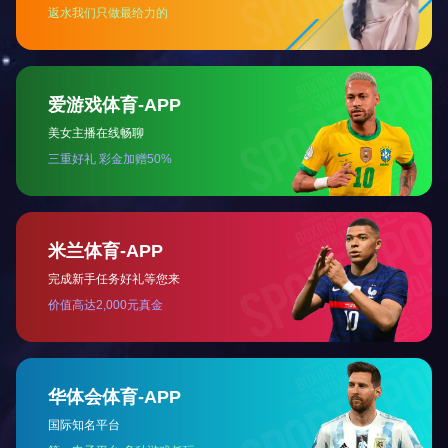
快速导航
乐鱼在线注册-乐鱼（中国）
产品中心
成功案例
资讯中心
技术支持